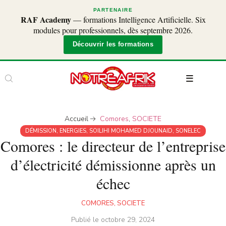
PARTENAIRE
RAF Academy
— formations Intelligence Artificielle. Six
modules pour professionnels, dès septembre 2026.
Découvrir les formations
Accueil
Comores
,
SOCIETE
DÉMISSION
,
ENERGIES
,
SOILIHI MOHAMED DJOUNAID
,
SONELEC
Comores : le directeur de l’entreprise
d’électricité démissionne après un
échec
COMORES
,
SOCIETE
Publié le
octobre 29, 2024