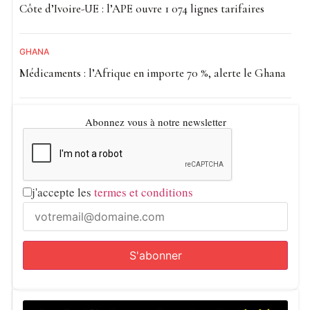
Côte d’Ivoire-UE : l’APE ouvre 1 074 lignes tarifaires
Située à une soixantaine de kilomètres de Birao, Am
Dafock occupe une position stratégique à la frontière
GHANA
entre la République centrafricaine et le Soudan. Cette
Médicaments : l’Afrique en importe 70 %, alerte le Ghana
région est régulièrement confrontée aux incursions de
groupes armés profitant de l’instabilité provoquée par le
Abonnez vous à notre newsletter
conflit soudanais, déclenché en avril 2023.
Cette nouvelle attaque illustre la dégradation persistante
de la sécurité dans l’extrême nord-est de la Centrafrique,
j'accepte les
termes et conditions
où les violences transfrontalières continuent de
compliquer les efforts de stabilisation menés par les forces
nationales et la MINUSCA.
Notre Afrik avec AFP