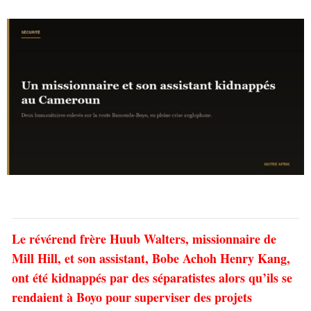
Le révérend frère Huub Walters, missionnaire de
Mill Hill, et son assistant, Bobe Achoh Henry Kang,
ont été kidnappés par des séparatistes alors qu’ils se
rendaient à Boyo pour superviser des projets