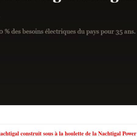
htigal construit sous à la houlette de la Nachtigal Power