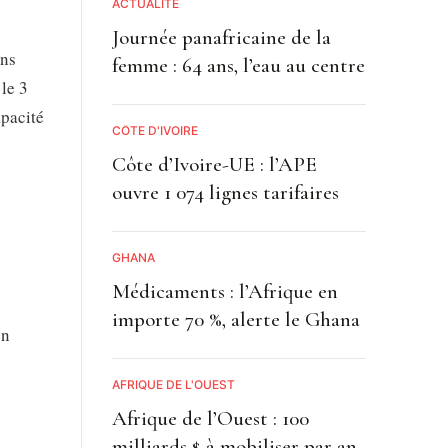
ACTUALITE
Journée panafricaine de la
ins
femme : 64 ans, l’eau au centre
 le 3
apacité
CÔTE D'IVOIRE
Côte d’Ivoire-UE : l’APE
ouvre 1 074 lignes tarifaires
GHANA
Médicaments : l’Afrique en
importe 70 %, alerte le Ghana
en
AFRIQUE DE L'OUEST
Afrique de l’Ouest : 100
milliards $ à mobiliser par an