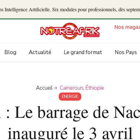
 Intelligence Artificielle. Six modules pour professionnels, dès septe
Nos magaz
Blog
Actualité
Le grand format
Nos Pays
Accueil
Cameroun
,
Éthiopie
ENERGIE
: Le barrage de Nach
inauguré le 3 avril