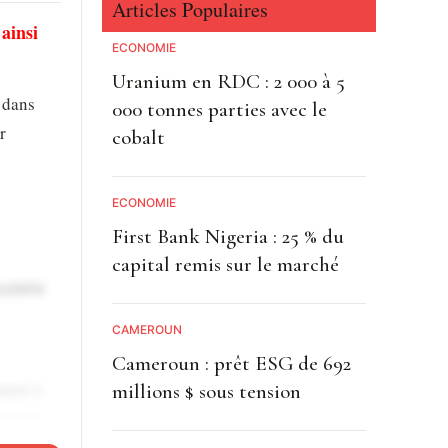
Articles Populaires
ainsi
ECONOMIE
Uranium en RDC : 2 000 à 5
 dans
000 tonnes parties avec le
r
cobalt
ECONOMIE
First Bank Nigeria : 25 % du
capital remis sur le marché
a peine
CAMEROUN
Cameroun : prêt ESG de 692
amné à
millions $ sous tension
térêts.