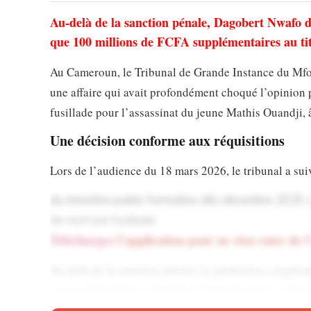
Au-delà de la sanction pénale, Dagobert Nwafo do
que 100 millions de FCFA supplémentaires au titr
Au Cameroun, le Tribunal de Grande Instance du Mfo
une affaire qui avait profondément choqué l’opinion
fusillade pour l’assassinat du jeune Mathis Ouandji, 
Une décision conforme aux réquisitions
Lors de l’audience du 18 mars 2026, le tribunal a suiv
du ministère public formulées dès décembre 2025. L
de mort par fusillade.
Téléchargez
l’application pour ne rien rater de
l
Au-delà de la sanction pénale, la juridiction a égale
verser 400 millions de FCFA à la famille de la victim