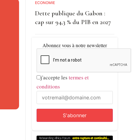
ECONOMIE
Dette publique du Gabon :
ydol,
cap sur 94,3 % du PIB en 2027
e
Abonnez vous à notre newsletter
etit
j'accepte les
termes et
meroun.
conditions
ntre
mé d’un