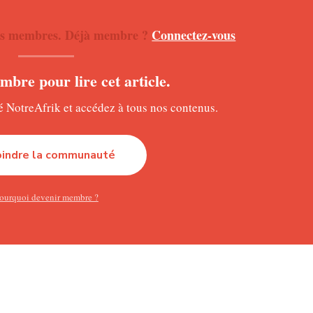
lle du condamné
 nos membres. Déjà membre ?
Connectez-vous
s au sein de la famille du condamné. Sur les réseaux sociaux, L
 un message poignant adressé à la victime, évoquant le repos d
bre pour lire cet article.
lité africaine en direct sur notre chaîne
WHATSAPP
NotreAfrik et accédez à tous nos contenus.
vive
oindre la communauté
e saurait effacer le traumatisme causé par ce crime. Le décès du p
 faits divers les plus marquants de ces dernières années au Ca
ourquoi devenir membre ?
nistre de la Justice poursuivi pour «terrorisme»
Ngoa-Ekelle. Selon les éléments du dossier, une dispute éclate e
ltercation, Dagobert Nwafo quitte les lieux avant d’y revenir ar