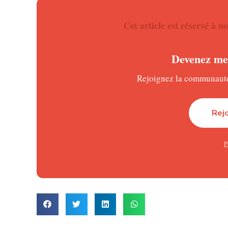
Une onde émotionnelle jusque dans la fami
Cet article est réservé à
L’affaire a suscité de nombreuses réactions, y compri
présentée comme sa fille, a exprimé son émotion dans
Devenez mem
l’enfant désormais que justice a été rendue.
Ne manquez plus rien de l’actua
Rejoignez la communauté 
Une page judiciaire, mais une plaie encore 
Rej
Si ce verdict vient clore la procédure judiciaire, il n
Mathis reste gravé dans les mémoires comme l’un des
P
Lire :
Nigeria : l’ancien mi
Un crime d’une rare violence
Les faits remontent au 10 mai 2025, dans le quartier 
l’accusé et le père de l’enfant. Après une première a
couteau.