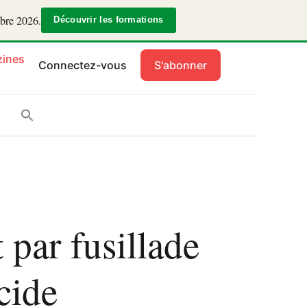
mbre 2026.
Découvrir les formations
ines
Connectez-vous
S'abonner
par fusillade
cide