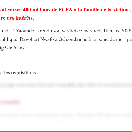
it verser 400 millions de FCFA à la famille de la victime, 
e des intérêts.
undi, à Yaoundé, a rendu son verdict ce mercredi 18 mars 2026
 publique. Dagobert Nwafo a été condamné à la peine de mort pa
âgé de 6 ans.
i les réquisitions
e juge a reconnu l’accusé coupable des faits et a prononcé l
’actualité
ment statué sur les réparations civiles. Dagobert Nwafo est cond
e, ainsi que 100 millions de FCFA supplémentaires au titre des in