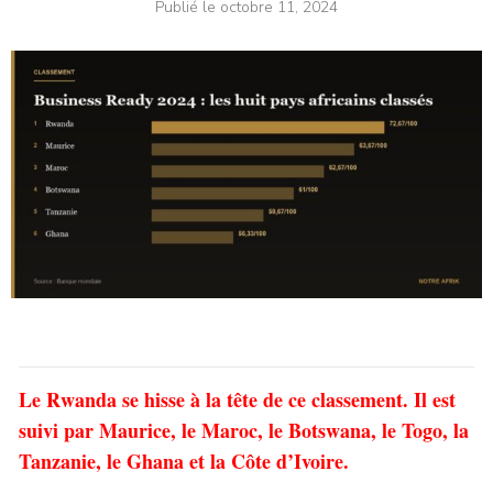
Publié le
octobre 11, 2024
Le Rwanda se hisse à la tête de ce classement. Il est
suivi par Maurice, le Maroc, le Botswana, le Togo, la
Tanzanie, le Ghana et la Côte d’Ivoire.