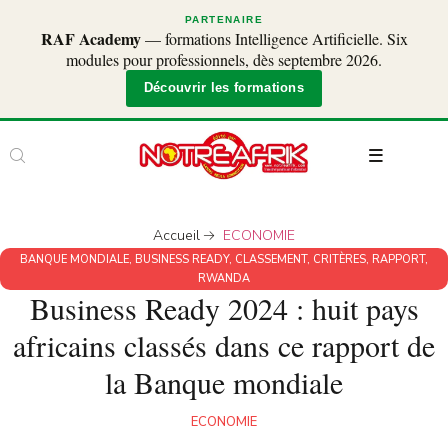
PARTENAIRE
RAF Academy
— formations Intelligence Artificielle. Six
modules pour professionnels, dès septembre 2026.
Découvrir les formations
Accueil
ECONOMIE
BANQUE MONDIALE
,
BUSINESS READY
,
CLASSEMENT
,
CRITÈRES
,
RAPPORT
,
RWANDA
Business Ready 2024 : huit pays
africains classés dans ce rapport de
la Banque mondiale
ECONOMIE