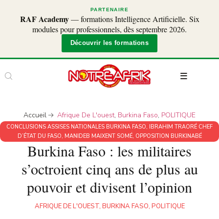
PARTENAIRE
RAF Academy
— formations Intelligence Artificielle. Six
modules pour professionnels, dès septembre 2026.
Découvrir les formations
Accueil
Afrique De L'ouest
,
Burkina Faso
,
POLITIQUE
CONCLUSIONS ASSISES NATIONALES BURKINA FASO
,
IBRAHIM TRAORÉ CHEF
D’ÉTAT DU FASO
,
MANIDEB MAIXENT SOMÉ
,
OPPOSITION BURKINABÉ
Burkina Faso : les militaires
s’octroient cinq ans de plus au
pouvoir et divisent l’opinion
AFRIQUE DE L'OUEST
,
BURKINA FASO
,
POLITIQUE