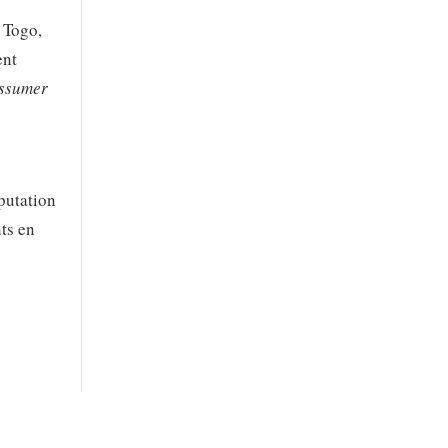
 Togo,
ent
assumer
éputation
nts en