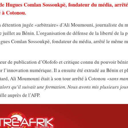
le de Hugues Comlan Sossoukpè, fondateur du média, arrêté
é à Cotonou.
a détention jugée «arbitraire» d’Ali Moumouni, journaliste du 
juillet au Bénin. L’organisation de défense de la liberté de la 
Hugues Comlan Sossoukpè, fondateur du média, arrêté le même m
ur de publication d’Olofofo et critique connu du pouvoir bénin
sur l’innovation numérique. Il a ensuite été extradé au Bénin et p
s tard, Ali Moumouni était à son tour arrêté à Cotonou
«sans man
 alors qu’il suivait une formation. Nous avons mis plusieurs jou
lle auprès de l’AFP.