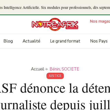
 Intelligence Artificielle. Six modules pour professionnels, dès septe
Nos magaz
Blog
Actualité
Le grand format
Nos Pays
Accueil
Bénin
,
SOCIETE
JUSTICE
RSF dénonce la déten
urnaliste depuis juil