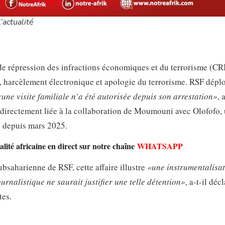
’actualité
r de répression des infractions économiques et du terrorisme (CR
ce, harcèlement électronique et apologie du terrorisme. RSF dépl
une visite familiale n’a été autorisée depuis son arrestation»
, 
t directement liée à la collaboration de Moumouni avec Olofofo,
n depuis mars 2025.
lité africaine en direct sur notre chaîne
WHATSAPP
saharienne de RSF, cette affaire illustre
«une instrumentalisa
rnalistique ne saurait justifier une telle détention»
, a-t-il décl
tes.