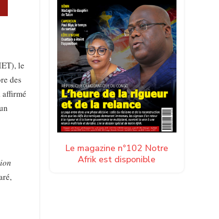
IET), le
ore des
a affirmé
 un
Le magazine n°102 Notre
Afrik est disponible
tion
aré,