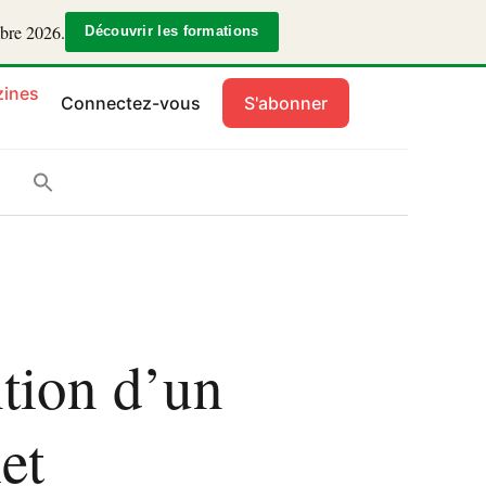
mbre 2026.
Découvrir les formations
ines
Connectez-vous
S'abonner
tion d’un
let