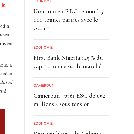
ECONOMIE
 le
Uranium en RDC : 2 000 à 5
000 tonnes parties avec le
média
cobalt
presse
ois en
ECONOMIE
First Bank Nigeria : 25 % du
ois, a
capital remis sur le marché
lacé en
dat ni
CAMEROUN
rs à
Cameroun : prêt ESG de 692
millions $ sous tension
ECONOMIE
Dette publique du Gabon :