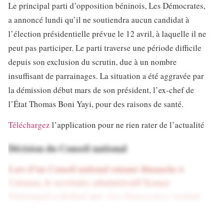
Le principal parti d’opposition béninois, Les Démocrates,
a annoncé lundi qu’il ne soutiendra aucun candidat à
l’élection présidentielle prévue le 12 avril, à laquelle il ne
peut pas participer. Le parti traverse une période difficile
depuis son exclusion du scrutin, due à un nombre
insuffisant de parrainages. La situation a été aggravée par
la démission début mars de son président, l’ex-chef de
l’État Thomas Boni Yayi, pour des raisons de santé.
Téléchargez
l’application pour ne rien rater de l’actualité
Décision du Conseil national
Lors d’un Conseil national entamé dimanche à
Cotonou, le secrétaire administratif Kamar
Ouassagari a déclaré que
avaient
«Les Démocrates»
«
décidé souverainement de ne soutenir aucun