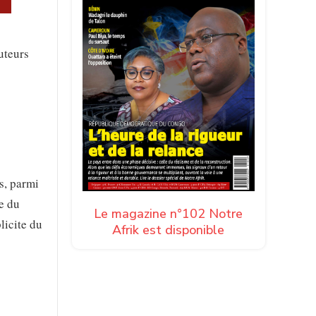
uteurs
s, parmi
me du
Le magazine n°102 Notre
licite du
Afrik est disponible