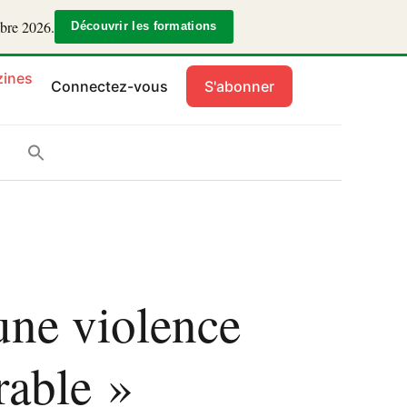
mbre 2026.
Découvrir les formations
ines
Connectez-vous
S'abonner
une violence
rable »