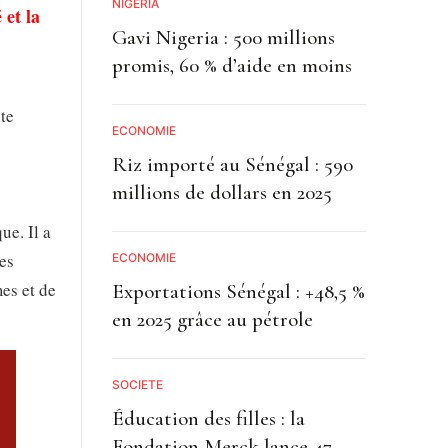
NIGÉRIA
 et la
Gavi Nigeria : 500 millions
promis, 60 % d’aide en moins
te
ECONOMIE
Riz importé au Sénégal : 590
millions de dollars en 2025
ue. Il a
nes
ECONOMIE
mes et de
Exportations Sénégal : +48,5 %
en 2025 grâce au pétrole
SOCIETE
Éducation des filles : la
Fondation Merck lance 47