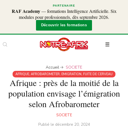
PARTENAIRE
RAF Academy
— formations Intelligence Artificielle. Six
modules pour professionnels, dès septembre 2026.
Découvrir les formations
Accueil
SOCIETE
AFRIQUE
,
AFROBAROMETER
,
EMIGRATION
,
FUITE DE CERVEAU
Afrique : près de la moitié de la
population envisage l’émigration
selon Afrobarometer
SOCIETE
Publié le
décembre 20, 2024