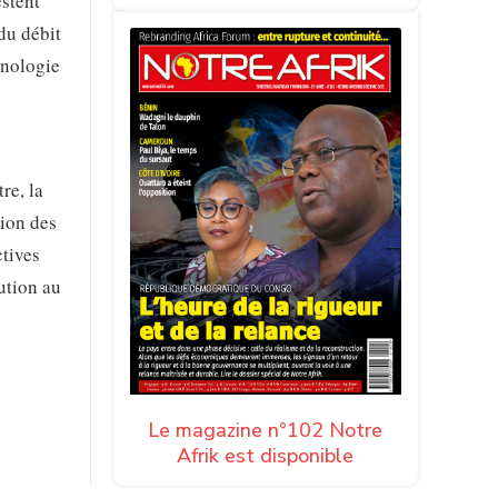
estent
du débit
hnologie
re, la
tion des
ctives
ution au
Le magazine n°102 Notre
Afrik est disponible