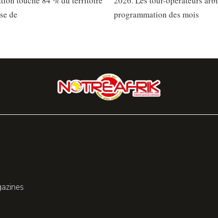
ation touche 84 % du territoire
2026. Les tour-opérateurs arbi
sse de
programmation des mois
gazines