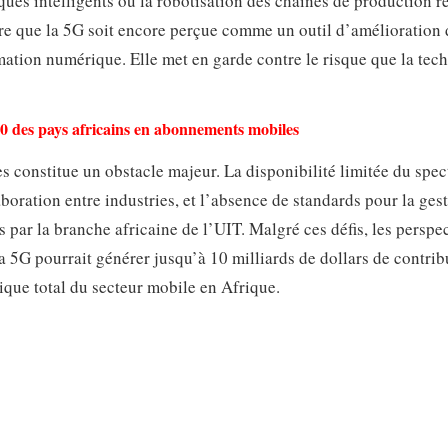
ques intelligents ou la robotisation des chaînes de production r
re que la 5G soit encore perçue comme un outil d’amélioration 
rmation numérique. Elle met en garde contre le risque que la tec
10 des pays africains en abonnements mobiles
es constitue un obstacle majeur. La disponibilité limitée du spect
boration entre industries, et l’absence de standards pour la ges
s par la branche africaine de l’UIT. Malgré ces défis, les perspe
5G pourrait générer jusqu’à 10 milliards de dollars de contrib
ique total du secteur mobile en Afrique.