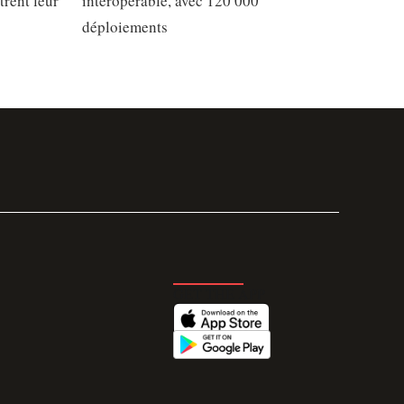
trent leur
interopérable, avec 120 000
déploiements
GET THE APP