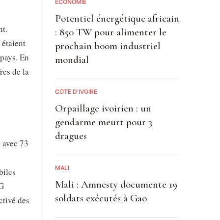
ECONOMIE
Potentiel énergétique africain
nt.
: 850 TW pour alimenter le
 étaient
prochain boom industriel
 pays. En
mondial
res de la
CÔTE D'IVOIRE
Orpaillage ivoirien : un
gendarme meurt pour 3
dragues
e avec 73
MALI
biles
Mali : Amnesty documente 19
5G
soldats exécutés à Gao
ctivé des