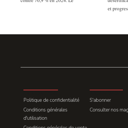
contre 70,9 % en 2024. Le
désertific
et progre
LA REDACTION
ABONNEMENT
Politique de confidentialité
S'abonner
Conditions générales
Consulter nos ma
d'utilisation
Conditions générales de vente