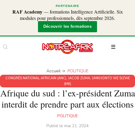
PARTENAIRE
RAF Academy
— formations Intelligence Artificielle. Six
modules pour professionnels, dès septembre 2026.
Découvrir les formations
Accueil
POLITIQUE
CONGRÈS NATIONAL AFRICAIN (ANC)
,
JACOB ZUMA
,
UMKHONTO WE SIZWE
(MK)
Afrique du sud : l’ex-président Zuma
interdit de prendre part aux élections
POLITIQUE
Publié le
mai 21, 2024