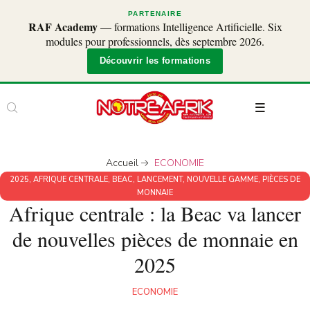
PARTENAIRE
RAF Academy
— formations Intelligence Artificielle. Six
modules pour professionnels, dès septembre 2026.
Découvrir les formations
Accueil
ECONOMIE
2025
,
AFRIQUE CENTRALE
,
BEAC
,
LANCEMENT
,
NOUVELLE GAMME
,
PIÈCES DE
MONNAIE
Afrique centrale : la Beac va lancer
de nouvelles pièces de monnaie en
2025
ECONOMIE