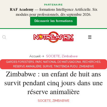
PARTENAIRE
RAF Academy
— formations Intelligence Artificielle. Six
modules pour professionnels, dès septembre 2026.
Découvrir les formations
Accueil
SOCIETE
,
Zimbabwe
GARDES FORESTIERS
,
PARC NATIONAL DE MATUSADONA
,
RECHERCHES
,
RÉSERVE ANIMALIÈRE
,
SURVIE
,
TINOTENDA PUDU
,
ZIMBABWE
Zimbabwe : un enfant de huit ans
survit pendant cinq jours dans une
réserve animalière
SOCIETE
,
ZIMBABWE