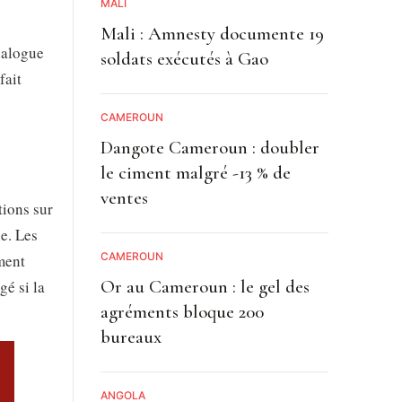
MALI
Mali : Amnesty documente 19
ialogue
soldats exécutés à Gao
fait
CAMEROUN
Dangote Cameroun : doubler
le ciment malgré -13 % de
ventes
tions sur
e. Les
CAMEROUN
ment
Or au Cameroun : le gel des
gé si la
agréments bloque 200
bureaux
ANGOLA