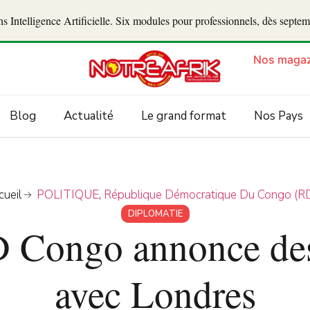
 Intelligence Artificielle. Six modules pour professionnels, dès septe
Nos magaz
Blog
Actualité
Le grand format
Nos Pays
cueil
POLITIQUE
,
République Démocratique Du Congo (R
DIPLOMATIE
RD Congo annonce des
avec Londres