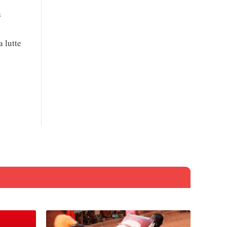
a
a lutte