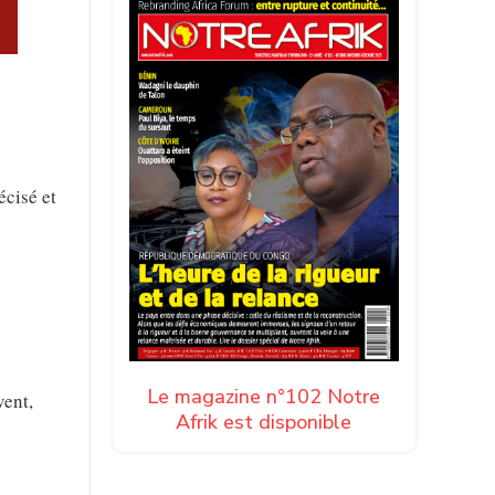
écisé et
Le magazine n°102 Notre
vent,
Afrik est disponible