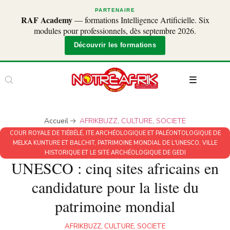
PARTENAIRE
RAF Academy
— formations Intelligence Artificielle. Six
modules pour professionnels, dès septembre 2026.
Découvrir les formations
Accueil
AFRIKBUZZ
,
CULTURE
,
SOCIETE
COUR ROYALE DE TIÉBÉLÉ
,
ITE ARCHÉOLOGIQUE ET PALÉONTOLOGIQUE DE
MELKA KUNTURE ET BALCHIT
,
PATRIMOINE MONDIAL DE L'UNESCO
,
VILLE
HISTORIQUE ET LE SITE ARCHÉOLOGIQUE DE GEDI
UNESCO : cinq sites africains en
candidature pour la liste du
patrimoine mondial
AFRIKBUZZ
,
CULTURE
,
SOCIETE