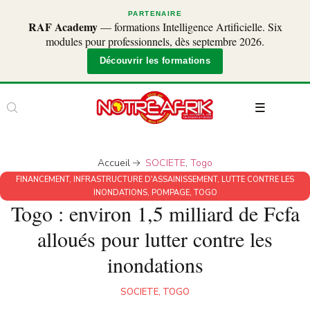
PARTENAIRE
RAF Academy
— formations Intelligence Artificielle. Six
modules pour professionnels, dès septembre 2026.
Découvrir les formations
Accueil
SOCIETE
,
Togo
FINANCEMENT
,
INFRASTRUCTURE D'ASSAINISSEMENT
,
LUTTE CONTRE LES
INONDATIONS
,
POMPAGE
,
TOGO
Togo : environ 1,5 milliard de Fcfa
alloués pour lutter contre les
inondations
SOCIETE
,
TOGO