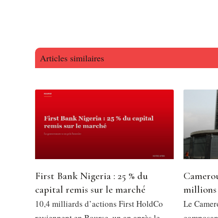
Articles similaires
First Bank Nigeria : 25 % du
Camerou
capital remis sur le marché
millions
10,4 milliards d’actions First HoldCo
Le Camero
reviennent en Bourse, un an après le
composant