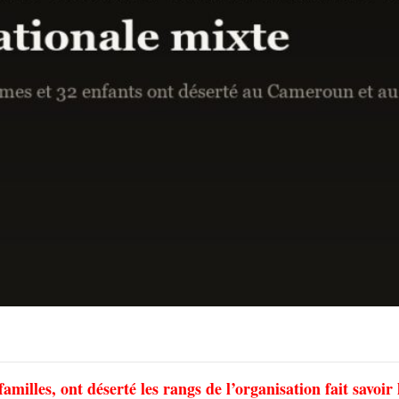
illes, ont déserté les rangs de l’organisation fait savoir 