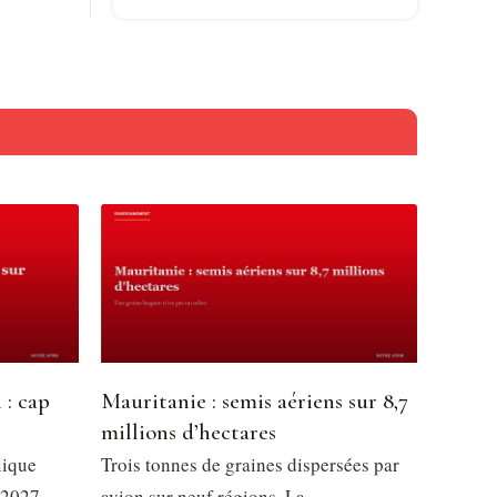
 : cap
Mauritanie : semis aériens sur 8,7
millions d’hectares
lique
Trois tonnes de graines dispersées par
 2027,
avion sur neuf régions. La