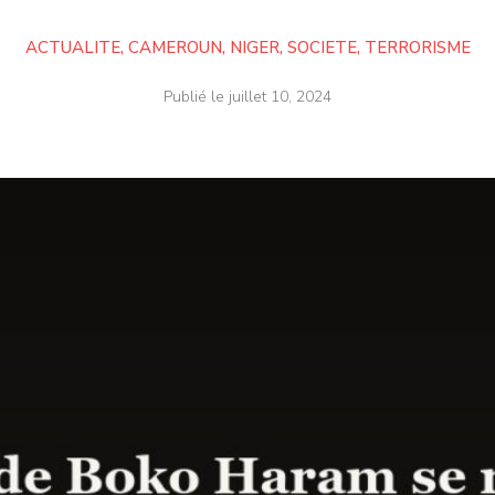
ACTUALITE
,
CAMEROUN
,
NIGER
,
SOCIETE
,
TERRORISME
Publié le
juillet 10, 2024