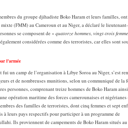
membres du groupe djihadiste Boko Haram et leurs familles, ont 
le mixte (FMM) au Cameroun et au Niger, a déclaré le lieutenant
ersonnes se composent de «
quatorze hommes, vingt-trois femme
t également considérées comme des terroristes, car elles sont so
par l’armée
t fui un camp de l’organisation à Libye Soroa au Niger, s’est ren
geurs et de nombreuses munitions, selon un communiqué de la f
tres personnes, comprenant treize hommes de Boko Haram ains
e d’une opération maritime des forces camerounaises et nigérianes
bres des familles de terroristes, dont cinq femmes et sept enf
is à leurs pays respectifs pour participer à un programme de
dullahi. Ils proviennent de campements de Boko Haram situés au