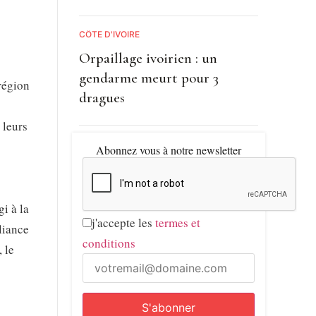
CÔTE D'IVOIRE
Orpaillage ivoirien : un
gendarme meurt pour 3
région
dragues
 leurs
Abonnez vous à notre newsletter
i à la
j'accepte les
termes et
lliance
conditions
 le