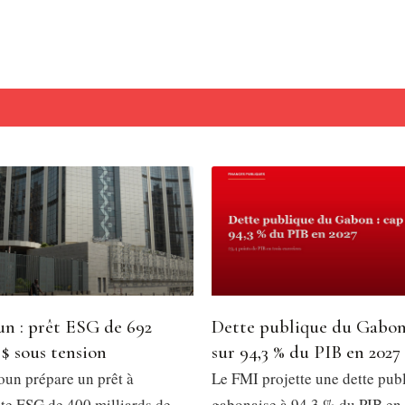
n : prêt ESG de 692
Dette publique du Gabon
 $ sous tension
sur 94,3 % du PIB en 2027
un prépare un prêt à
Le FMI projette une dette pub
e ESG de 400 milliards de
gabonaise à 94,3 % du PIB en