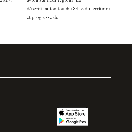
désertification touche 84 % du territoire
et progresse de
GET THE APP