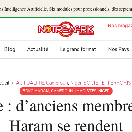
 Intelligence Artificielle. Six modules pour professionnels, dès septe
Nos magaz
Blog
Actualité
Le grand format
Nos Pays
cueil
ACTUALITE
,
Cameroun
,
Niger
,
SOCIETE
,
TERRORI
BOKO HARAM
,
CAMEROUN
,
JIHADISTES
,
NIGER
e : d’anciens membr
Haram se rendent