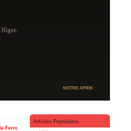
Articles Populaires
la Force