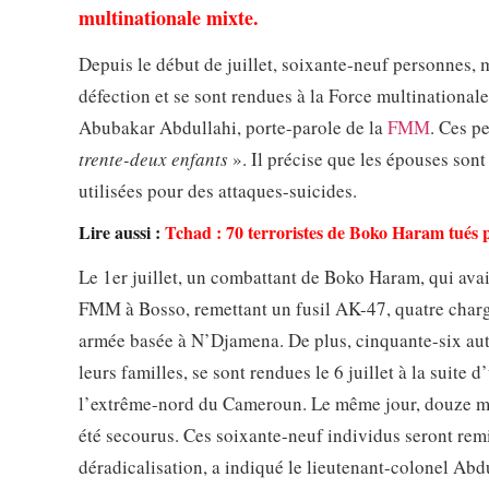
multinationale mixte.
Depuis le début de juillet, soixante-neuf personnes, 
défection et se sont rendues à la Force multinationa
Abubakar Abdullahi, porte-parole de la
FMM
. Ces p
trente-deux enfants
». Il précise que les épouses son
utilisées pour des attaques-suicides.
Lire aussi :
Tchad : 70 terroristes de Boko Haram tués 
Le 1er juillet, un combattant de Boko Haram, qui avai
FMM à Bosso, remettant un fusil AK-47, quatre char
armée basée à N’Djamena. De plus, cinquante-six au
leurs familles, se sont rendues le 6 juillet à la suit
l’extrême-nord du Cameroun. Le même jour, douze mem
été secourus. Ces soixante-neuf individus seront rem
déradicalisation, a indiqué le lieutenant-colonel Ab