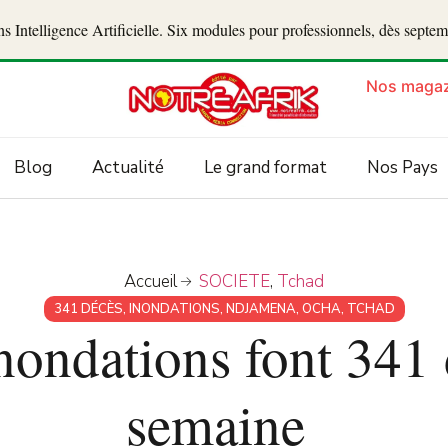
 Intelligence Artificielle. Six modules pour professionnels, dès septe
Nos magaz
Blog
Actualité
Le grand format
Nos Pays
Accueil
SOCIETE
,
Tchad
341 DÉCÈS
,
INONDATIONS
,
NDJAMENA
,
OCHA
,
TCHAD
inondations font 341
semaine