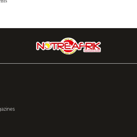
ents
gazines