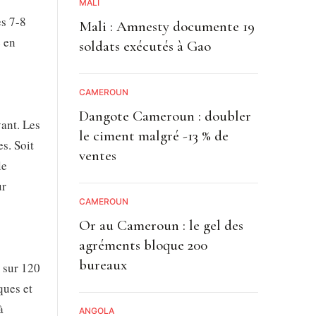
MALI
es 7-8
Mali : Amnesty documente 19
é en
soldats exécutés à Gao
CAMEROUN
Dangote Cameroun : doubler
ant. Les
le ciment malgré -13 % de
s. Soit
ventes
le
ur
CAMEROUN
Or au Cameroun : le gel des
agréments bloque 200
bureaux
 sur 120
ques et
à
ANGOLA