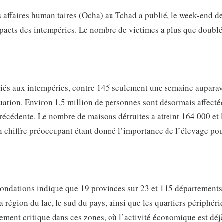
 affaires humanitaires (Ocha) au Tchad a publié, le week-end d
pacts des intempéries. Le nombre de victimes a plus que doubl
liés aux intempéries, contre 145 seulement une semaine auparav
uation. Environ 1,5 million de personnes sont désormais affectée
écédente. Le nombre de maisons détruites a atteint 164 000 et 
un chiffre préoccupant étant donné l’importance de l’élevage po
nondations indique que 19 provinces sur 23 et 115 départements
a région du lac, le sud du pays, ainsi que les quartiers périphéri
ement critique dans ces zones, où l’activité économique est déj