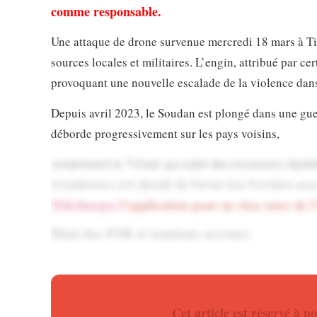
comme responsable.
Une attaque de drone survenue mercredi 18 mars à Tiné
sources locales et militaires. L’engin, attribué par ce
provoquant une nouvelle escalade de la violence dans
Depuis avril 2023, le Soudan est plongé dans une gue
déborde progressivement sur les pays voisins,
notamment le Tchad, qui subit des incursions répété
tchadiennes ont décidé de fermer leur frontière avec
Téléchargez
l’application pour ne rien rater de l
Déni des FSR et tensions accrues
Les Forces de soutien rapide ont rejeté toute respons
climat tendu, le président Mahamat Idriss Déby a con
agression en provenance du territoire soudanais.
Cet article est réservé à