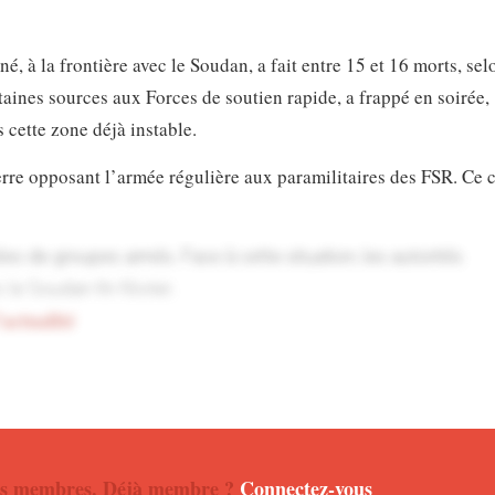
, à la frontière avec le Soudan, a fait entre 15 et 16 morts, sel
rtaines sources aux Forces de soutien rapide, a frappé en soirée,
 cette zone déjà instable.
rre opposant l’armée régulière aux paramilitaires des FSR. Ce c
es de groupes armés. Face à cette situation, les autorités
 le Soudan fin février.
’actualité
abilité dans cette attaque, accusant plutôt l’armée soudanaise. 
voqué un conseil de défense et ordonné à l’armée de riposter à 
 nos membres. Déjà membre ?
Connectez-vous