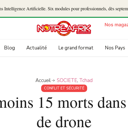
 Intelligence Artificielle. Six modules pour professionnels, dès septe
Nos magaz
Blog
Actualité
Le grand format
Nos Pays
Accueil
SOCIETE
,
Tchad
CONFLIT ET SÉCURITÉ
moins 15 morts dans
de drone