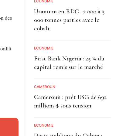
ECONOMIE
Uranium en RDC : 2 000 à 5
on des
000 tonnes parties avec le
cobalt
onflit
ECONOMIE
First Bank Nigeria : 25 % du
capital remis sur le marché
CAMEROUN
Cameroun : prêt ESG de 692
millions $ sous tension
Dans ce
toute
ECONOMIE
Dette publique du Gabon :