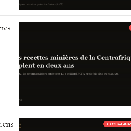
ères
iens
ABDOURAHAMAN