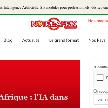
 Intelligence Artificielle. Six modules pour professionnels, dès septe
Nos magaz
Blog
Actualité
Le grand format
Nos Pays
Abonnez v
j'acce