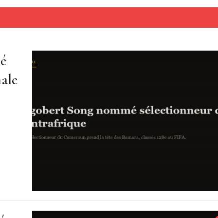
mé
nale