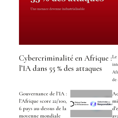
Cybercriminalité en Afrique :
Le
int
l’IA dans 55 % des attaques
Afr
de 
Gouvernance de l’IA :
Ac
l’Afrique score 22/100,
mi
6 pays au-dessus de la
d’
moyenne mondiale
av