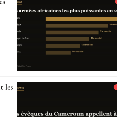
és
t les