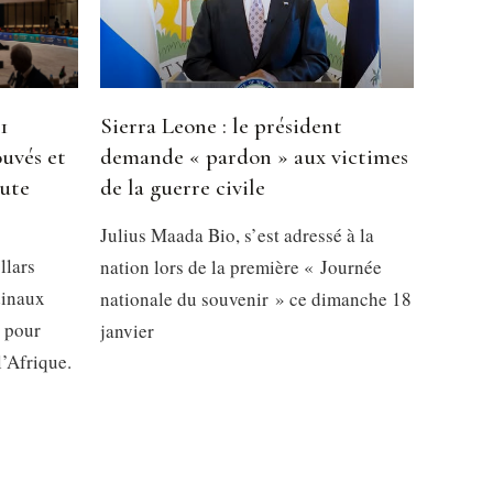
1
Sierra Leone : le président
ouvés et
demande « pardon » aux victimes
oute
de la guerre civile
Julius Maada Bio, s’est adressé à la
llars
nation lors de la première « Journée
dinaux
nationale du souvenir » ce dimanche 18
s pour
janvier
l’Afrique.