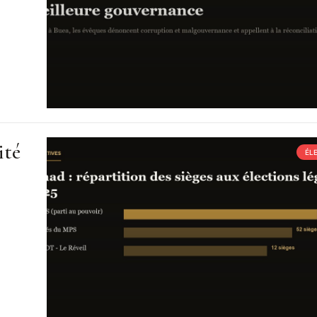
ité
ÉL