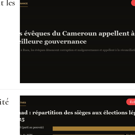
t les
ité
ÉL