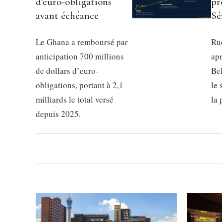
d’euro-obligations
pr
avant échéance
Sé
Le Ghana a remboursé par
Rud
anticipation 700 millions
apr
de dollars d’euro-
Be
obligations, portant à 2,1
le 
milliards le total versé
la
depuis 2025.