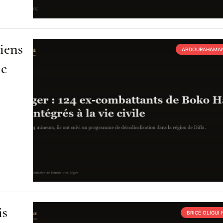
iens
ABDOURAHAMAN
ie
is
BRICE OLIGUI