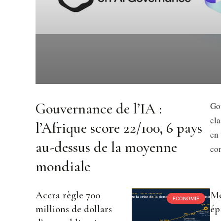
Gouvernance de l’IA :
Gou
cl
l’Afrique score 22/100, 6 pays
en 
au-dessus de la moyenne
con
mondiale
Accra règle 700
Mo
ECONOMIE
millions de dollars
ép