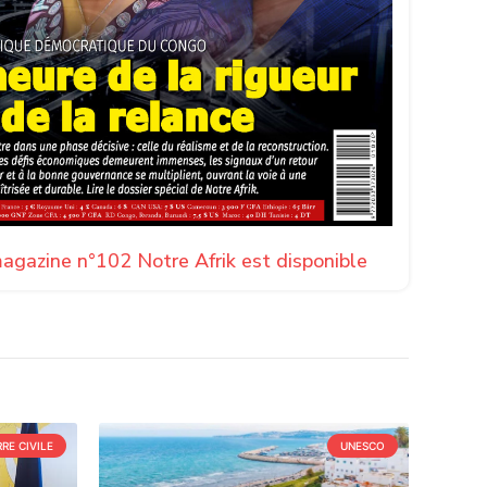
agazine n°102 Notre Afrik est disponible
RE CIVILE
UNESCO