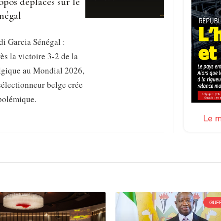
opos déplacés sur le
négal
i Garcia Sénégal :
ès la victoire 3-2 de la
lgique au Mondial 2026,
sélectionneur belge crée
 polémique.
Le m
GUER