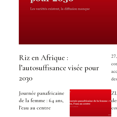
Riz en Afrique :
27,
co
l’autosuffisance visée pour
acc
2030
des
Journée panafricaine
ZL
de la femme : 64 ans,
de
l’eau au centre
co