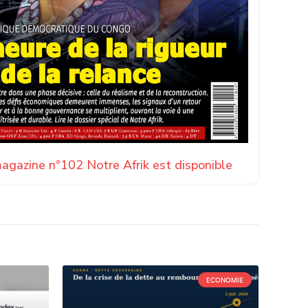
agazine n°102 Notre Afrik est disponible
ECONOMIE