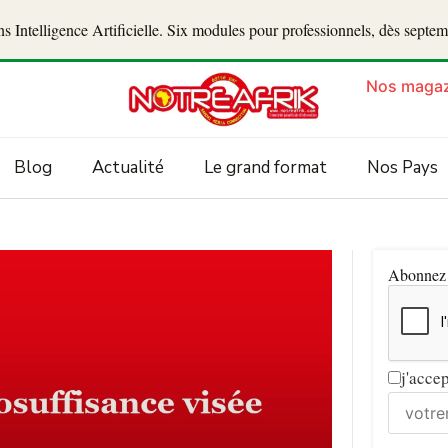
 Intelligence Artificielle. Six modules pour professionnels, dès septe
Nos magaz
Blog
Actualité
Le grand format
Nos Pays
Abonnez v
j'acce