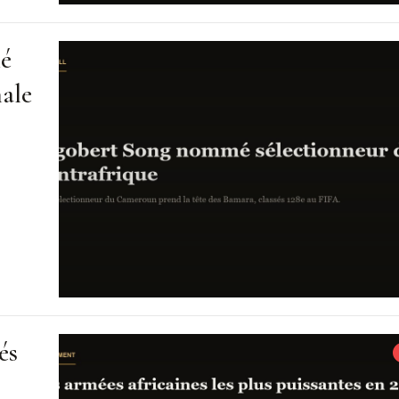
mé
nale
és