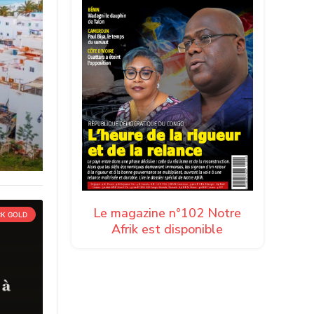
Le magazine n°102 Notre
CK GOLD
Afrik est disponible