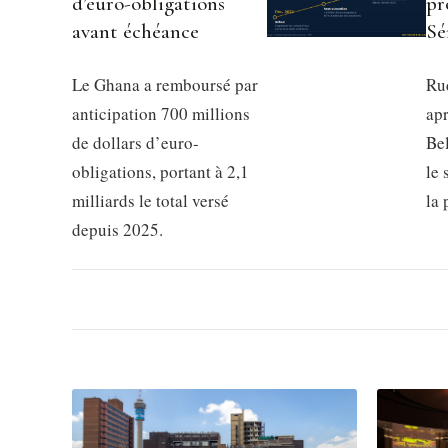
d’euro-obligations
pr
avant échéance
Sé
Le Ghana a remboursé par
Rud
anticipation 700 millions
apr
de dollars d’euro-
Be
obligations, portant à 2,1
le 
milliards le total versé
la
depuis 2025.