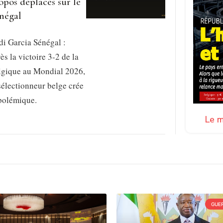
opos déplacés sur le
négal
i Garcia Sénégal :
ès la victoire 3-2 de la
lgique au Mondial 2026,
sélectionneur belge crée
 polémique.
Le m
GUER