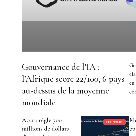
Gouvernance de l’IA :
Gou
cl
l’Afrique score 22/100, 6 pays
en 
au-dessus de la moyenne
con
mondiale
Accra règle 700
Mo
ECONOMIE
millions de dollars
ép