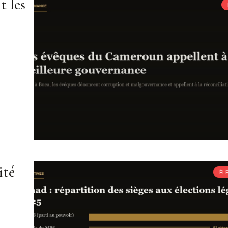
t les
ité
ÉL