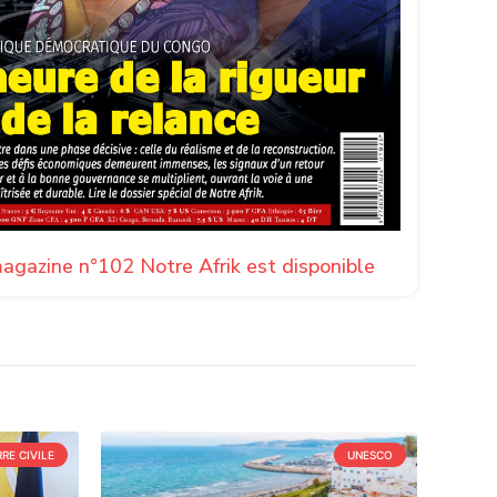
agazine n°102 Notre Afrik est disponible
RE CIVILE
UNESCO