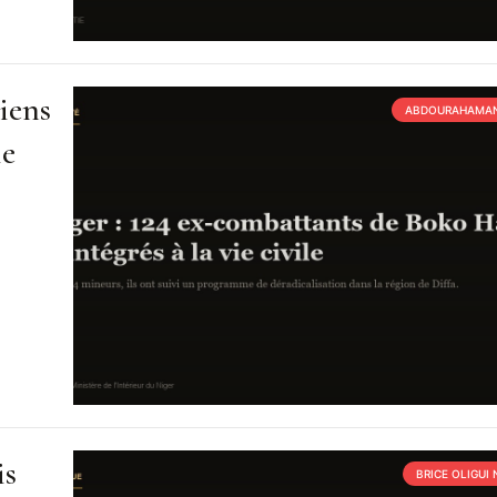
iens
ABDOURAHAMAN
ie
is
BRICE OLIGUI