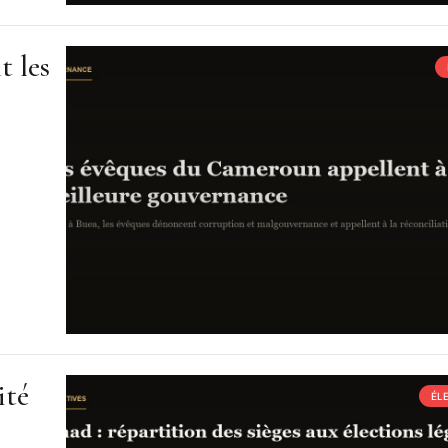
t les
ité
ÉL