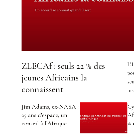
ZLECAf : seuls 22 % des
L’U
pos
jeunes Africains la
se
connaissent
in
Jim Adams, ex-NASA :
Cy
25 ans d’espace, un
Af
conseil à l’Afrique
% 