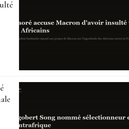
ulté
mé
nale