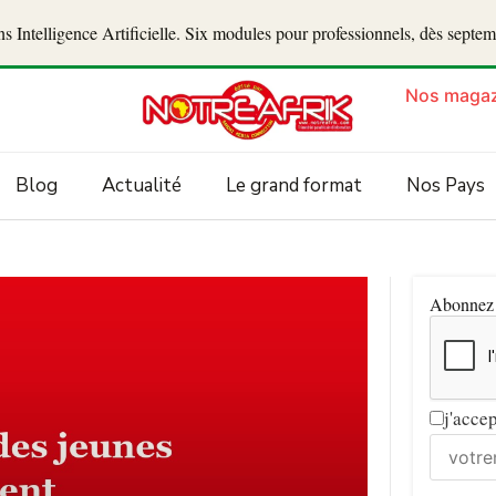
 Intelligence Artificielle. Six modules pour professionnels, dès septe
Nos magaz
Blog
Actualité
Le grand format
Nos Pays
Abonnez v
j'acce