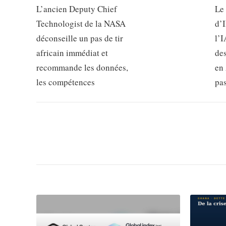
L’ancien Deputy Chief
Le
Technologist de la NASA
d’
déconseille un pas de tir
l’I
africain immédiat et
de
recommande les données,
en 
les compétences
pa