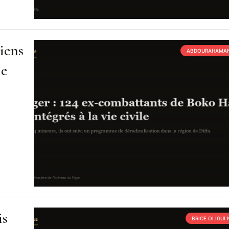
iens
ABDOURAHAMAN
ie
is
BRICE OLIGUI