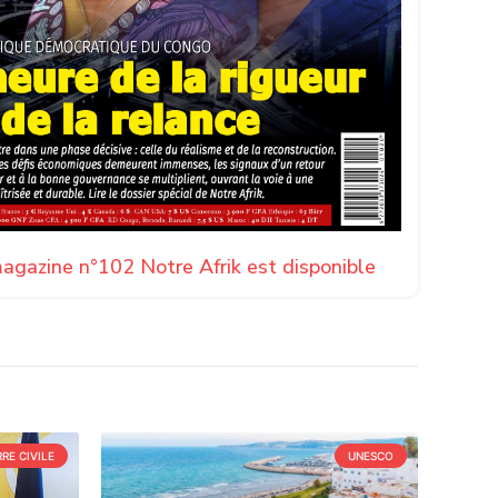
agazine n°102 Notre Afrik est disponible
RE CIVILE
UNESCO