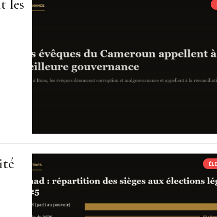
t les
ité
ÉL