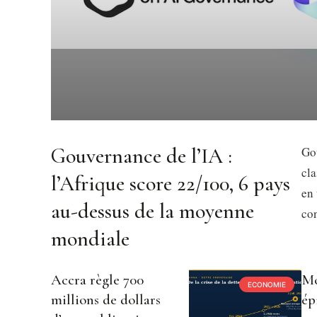
Gouvernance de l’IA :
Gou
cl
l’Afrique score 22/100, 6 pays
en 
au-dessus de la moyenne
con
mondiale
Accra règle 700
Mo
ECONOMIE
millions de dollars
ép