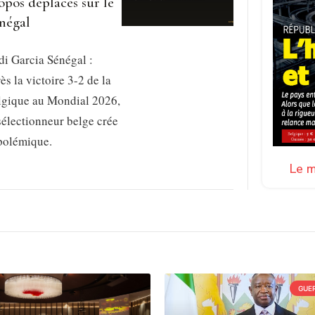
opos déplacés sur le
négal
i Garcia Sénégal :
ès la victoire 3-2 de la
lgique au Mondial 2026,
sélectionneur belge crée
 polémique.
Le m
GUER