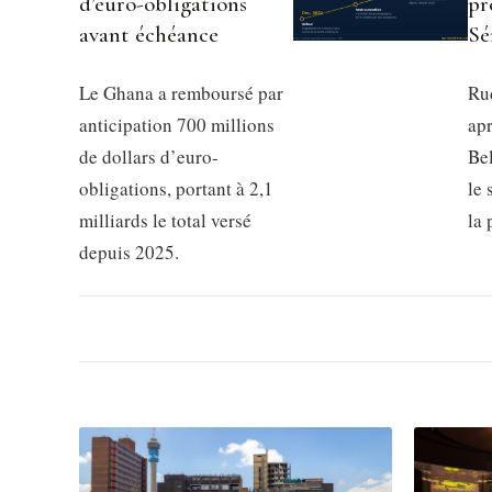
d’euro-obligations
pr
avant échéance
Sé
Le Ghana a remboursé par
Rud
anticipation 700 millions
apr
de dollars d’euro-
Be
obligations, portant à 2,1
le 
milliards le total versé
la
depuis 2025.