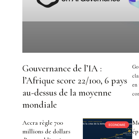
Gouvernance de l’IA :
Gou
cl
l’Afrique score 22/100, 6 pays
en 
au-dessus de la moyenne
con
mondiale
Accra règle 700
Mo
ECONOMIE
millions de dollars
ép