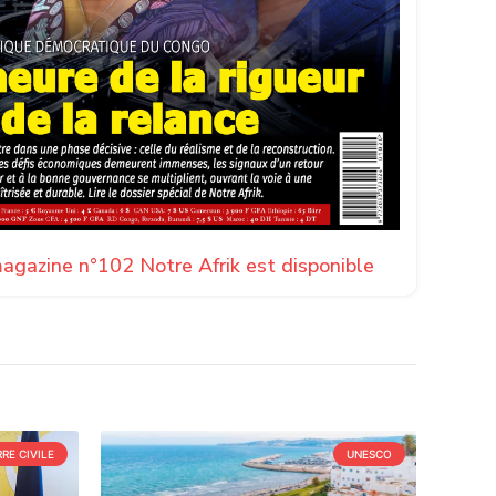
agazine n°102 Notre Afrik est disponible
RE CIVILE
UNESCO