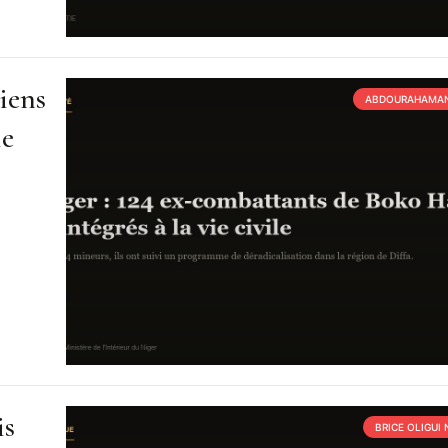
iens
ABDOURAHAMAN
ie
is
BRICE OLIGUI