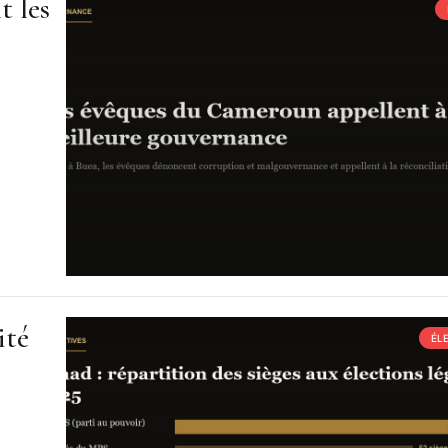
t les
ité
ÉL