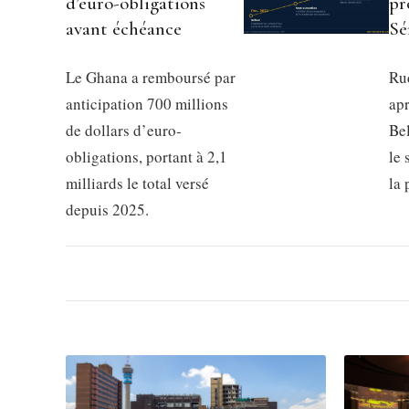
d’euro-obligations
pr
avant échéance
Sé
Le Ghana a remboursé par
Rud
anticipation 700 millions
apr
de dollars d’euro-
Be
obligations, portant à 2,1
le 
milliards le total versé
la
depuis 2025.