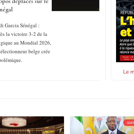
opos déplacés sur le
négal
i Garcia Sénégal :
ès la victoire 3-2 de la
lgique au Mondial 2026,
sélectionneur belge crée
 polémique.
Le m
GUER