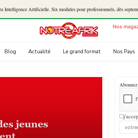
 Intelligence Artificielle. Six modules pour professionnels, dès septe
Nos magaz
Blog
Actualité
Le grand format
Nos Pays
Abonnez v
j'acce