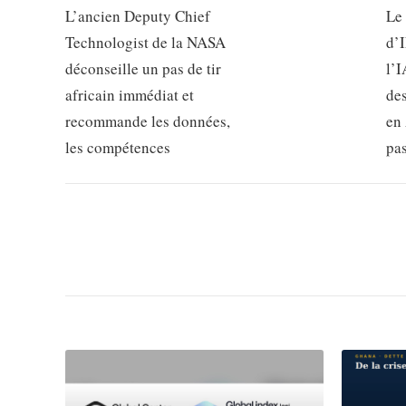
L’ancien Deputy Chief
Le
Technologist de la NASA
d’
déconseille un pas de tir
l’I
africain immédiat et
de
recommande les données,
en 
les compétences
pa