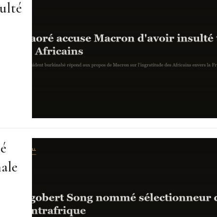
ulté
mé
nale