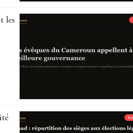
t les
ité
ÉL