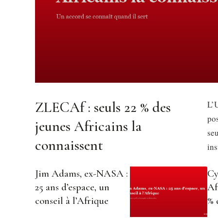
ZLECAf : seuls 22 % des
L’U
pos
jeunes Africains la
se
connaissent
in
Jim Adams, ex-NASA :
Cy
25 ans d’espace, un
Af
conseil à l’Afrique
% 