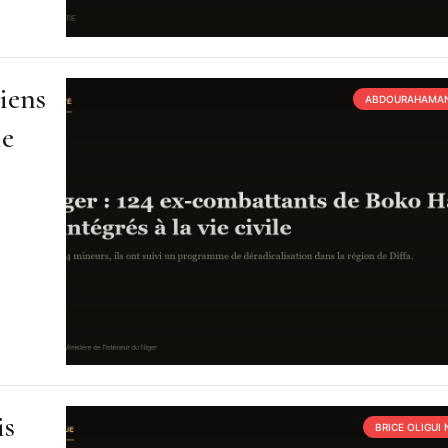
iens
ABDOURAHAMAN
ie
is
BRICE OLIGUI