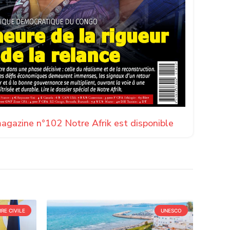
agazine n°102 Notre Afrik est disponible
RE CIVILE
UNESCO