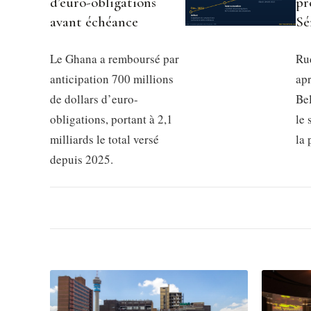
d’euro-obligations
pr
avant échéance
Sé
Le Ghana a remboursé par
Rud
anticipation 700 millions
apr
de dollars d’euro-
Be
obligations, portant à 2,1
le 
milliards le total versé
la
depuis 2025.