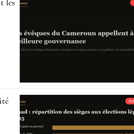
t les
ité
ÉL