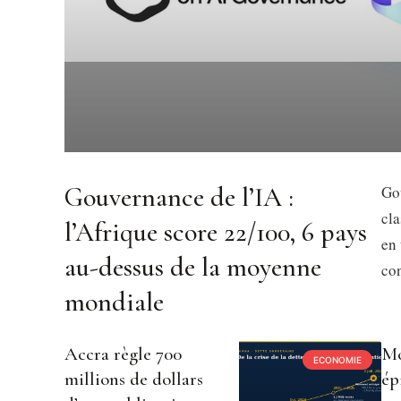
Gouvernance de l’IA :
Gou
cl
l’Afrique score 22/100, 6 pays
en 
au-dessus de la moyenne
con
mondiale
Accra règle 700
Mo
ECONOMIE
millions de dollars
ép