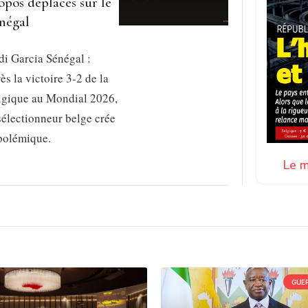
opos déplacés sur le
négal
i Garcia Sénégal :
ès la victoire 3-2 de la
lgique au Mondial 2026,
sélectionneur belge crée
 polémique.
Le m
GUER