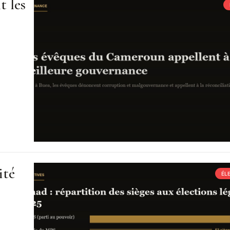
t les
ité
ÉL