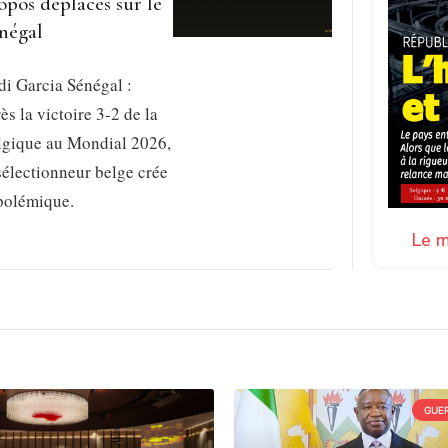
opos déplacés sur le
négal
i Garcia Sénégal :
ès la victoire 3-2 de la
lgique au Mondial 2026,
sélectionneur belge crée
 polémique.
Le m
GUER