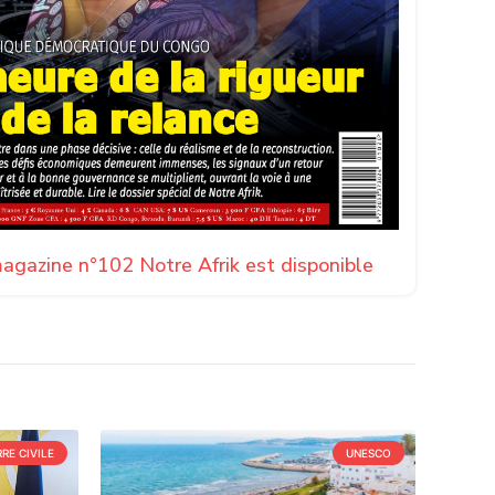
agazine n°102 Notre Afrik est disponible
RE CIVILE
UNESCO