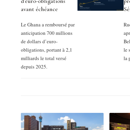
d’euro-obligations
pr
avant échéance
Sé
Le Ghana a remboursé par
Rud
anticipation 700 millions
apr
de dollars d’euro-
Be
obligations, portant à 2,1
le 
milliards le total versé
la
depuis 2025.