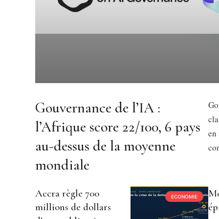
Gouvernance de l’IA :
Gou
cl
l’Afrique score 22/100, 6 pays
en 
au-dessus de la moyenne
con
mondiale
Accra règle 700
Mo
ECONOMIE
millions de dollars
ép