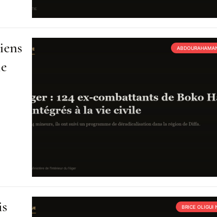
iens
ABDOURAHAMAN
ie
is
BRICE OLIGUI