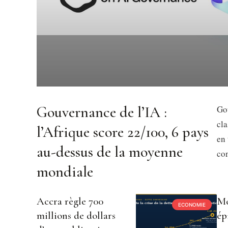
Gouvernance de l’IA :
Gou
cl
l’Afrique score 22/100, 6 pays
en 
au-dessus de la moyenne
con
mondiale
Accra règle 700
Mo
ECONOMIE
millions de dollars
ép