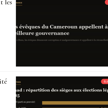
t les
ité
ÉL