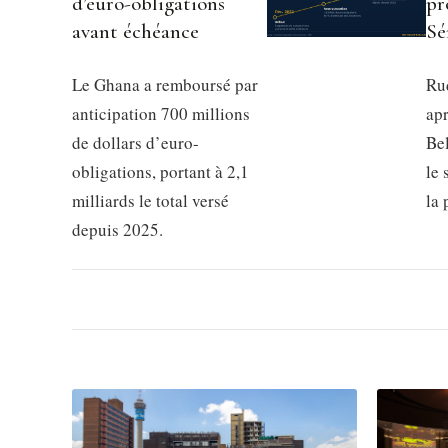
d’euro-obligations
pr
avant échéance
Sé
Le Ghana a remboursé par
Rud
anticipation 700 millions
apr
de dollars d’euro-
Be
obligations, portant à 2,1
le 
milliards le total versé
la
depuis 2025.