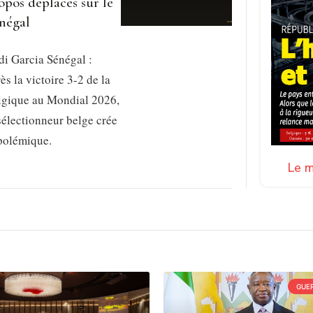
opos déplacés sur le
négal
i Garcia Sénégal :
ès la victoire 3-2 de la
lgique au Mondial 2026,
sélectionneur belge crée
 polémique.
Le m
GUER