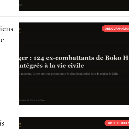
iens
ABDOURAHAMAN
ie
is
BRICE OLIGUI