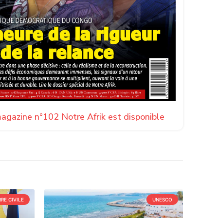
agazine n°102 Notre Afrik est disponible
RE CIVILE
UNESCO