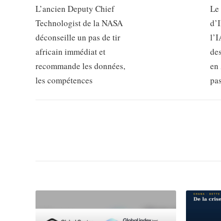
L’ancien Deputy Chief
Le
Technologist de la NASA
d’
déconseille un pas de tir
l’I
africain immédiat et
de
recommande les données,
en 
les compétences
pa