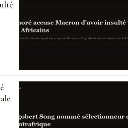
ulté
mé
nale