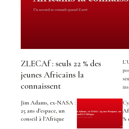
ZLECAf : seuls 22 % des
L’U
pos
jeunes Africains la
se
connaissent
in
Jim Adams, ex-NASA :
Cy
25 ans d’espace, un
Af
conseil à l’Afrique
% 