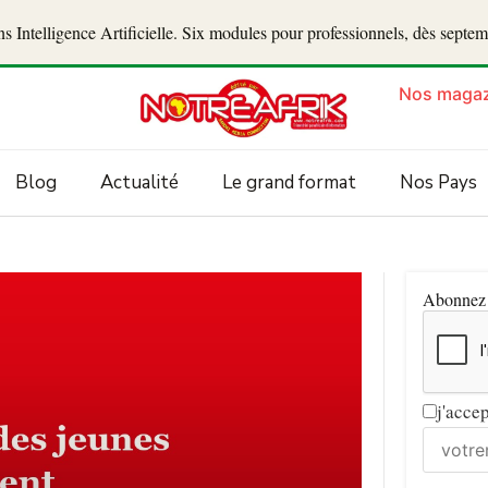
 Intelligence Artificielle. Six modules pour professionnels, dès septe
Nos magaz
Blog
Actualité
Le grand format
Nos Pays
Abonnez v
j'acce