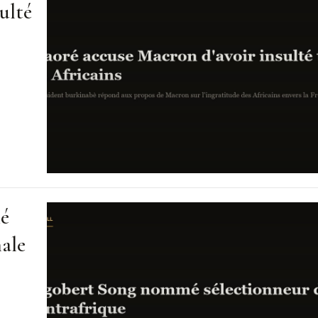
ulté
mé
nale