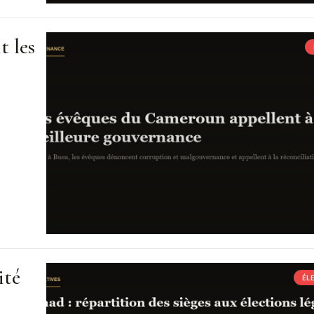
t les
ité
ÉL