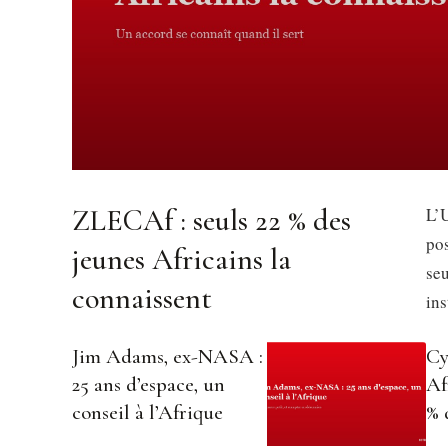
ZLECAf : seuls 22 % des
L’U
pos
jeunes Africains la
se
connaissent
in
Jim Adams, ex-NASA :
Cy
25 ans d’espace, un
Af
conseil à l’Afrique
% 