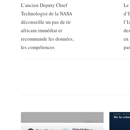
L’ancien Deputy Chief
Le
Technologist de la NASA
d’
déconseille un pas de tir
l’I
africain immédiat et
de
recommande les données,
en 
les compétences
pa