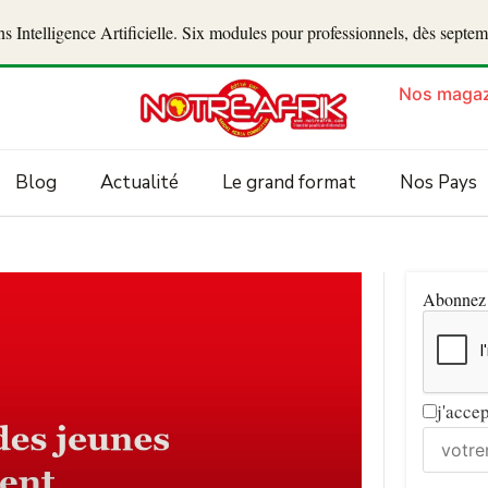
 Intelligence Artificielle. Six modules pour professionnels, dès septe
Nos magaz
Blog
Actualité
Le grand format
Nos Pays
Abonnez v
j'acce