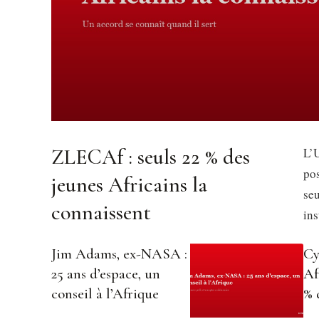
ZLECAf : seuls 22 % des
L’U
pos
jeunes Africains la
se
connaissent
in
Jim Adams, ex-NASA :
Cy
25 ans d’espace, un
Af
conseil à l’Afrique
% 