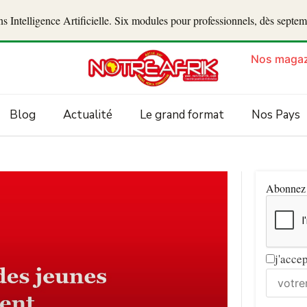
 Intelligence Artificielle. Six modules pour professionnels, dès septe
Nos magaz
Blog
Actualité
Le grand format
Nos Pays
Abonnez v
j'acce