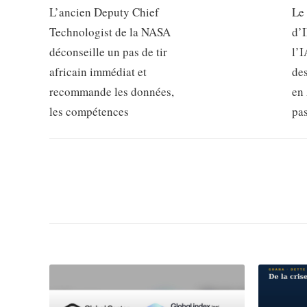
L’ancien Deputy Chief
Le
Technologist de la NASA
d’
déconseille un pas de tir
l’I
africain immédiat et
de
recommande les données,
en 
les compétences
pa