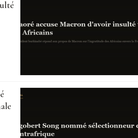
ulté
mé
nale