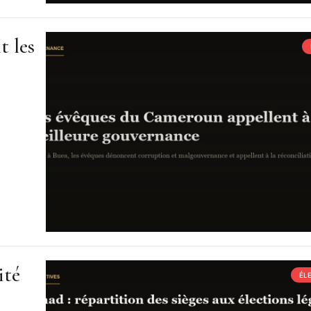
t les
ité
ÉL