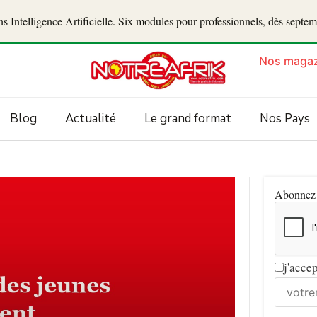
 Intelligence Artificielle. Six modules pour professionnels, dès septe
Nos magaz
Blog
Actualité
Le grand format
Nos Pays
Abonnez v
j'acce