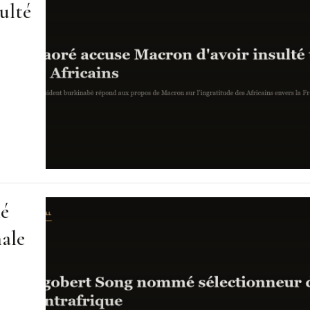
ulté
mé
nale