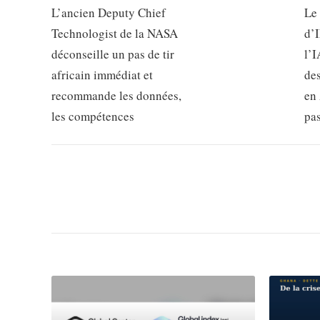
L’ancien Deputy Chief
Le
Technologist de la NASA
d’
déconseille un pas de tir
l’I
africain immédiat et
de
recommande les données,
en 
les compétences
pa