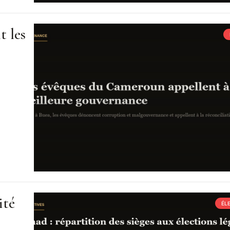
t les
ité
ÉL