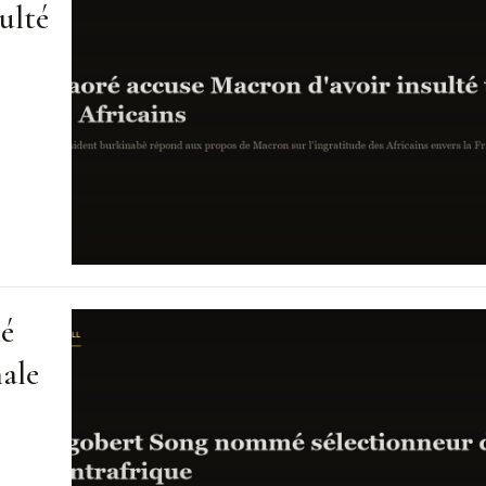
ulté
mé
nale