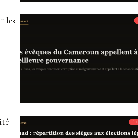
t les
ité
ÉL