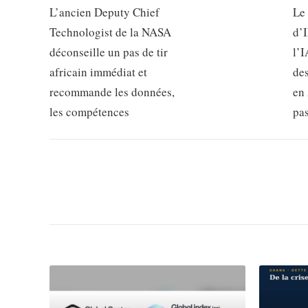
L’ancien Deputy Chief
Le
Technologist de la NASA
d’
déconseille un pas de tir
l’I
africain immédiat et
de
recommande les données,
en 
les compétences
pa