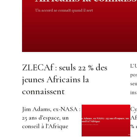
ZLECAf : seuls 22 % des
L’U
pos
jeunes Africains la
se
connaissent
in
Jim Adams, ex-NASA :
Cy
25 ans d’espace, un
Af
conseil à l’Afrique
% 