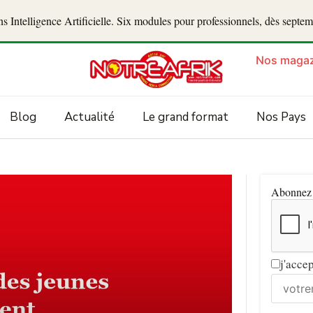
 Intelligence Artificielle. Six modules pour professionnels, dès septe
Nos magaz
Blog
Actualité
Le grand format
Nos Pays
Abonnez v
j'acce