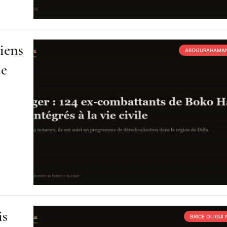
iens
ABDOURAHAMAN
ie
is
BRICE OLIGUI