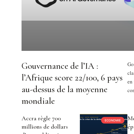
Gouvernance de l’IA :
Gou
cl
l’Afrique score 22/100, 6 pays
en 
au-dessus de la moyenne
con
mondiale
Accra règle 700
Mo
ECONOMIE
millions de dollars
ép