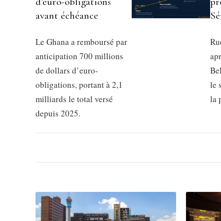
d’euro-obligations
pr
avant échéance
Sé
Le Ghana a remboursé par
Rud
anticipation 700 millions
apr
de dollars d’euro-
Be
obligations, portant à 2,1
le 
milliards le total versé
la
depuis 2025.