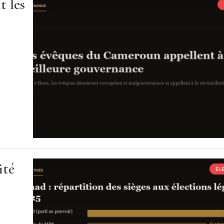
t les
ité
ÉL