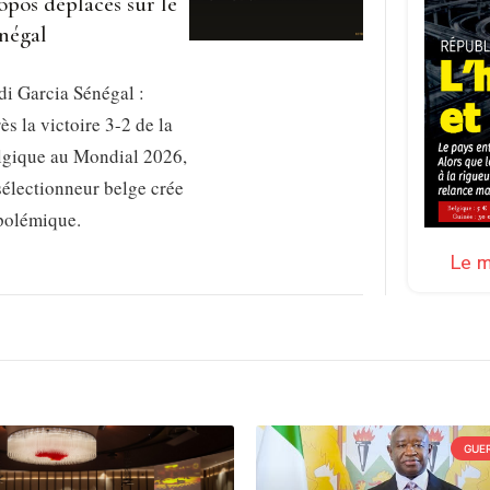
opos déplacés sur le
négal
i Garcia Sénégal :
ès la victoire 3-2 de la
lgique au Mondial 2026,
sélectionneur belge crée
 polémique.
Le m
GUER