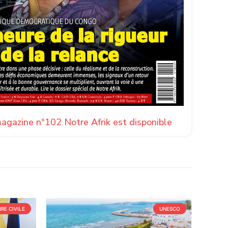
agazine n°102 Notre Afrik est disponible
RE CIVILE
UNESCO