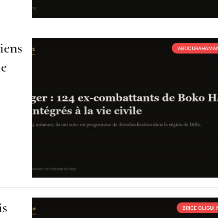
iens
ABDOURAHAMAN
ie
is
BRICE OLIGUI