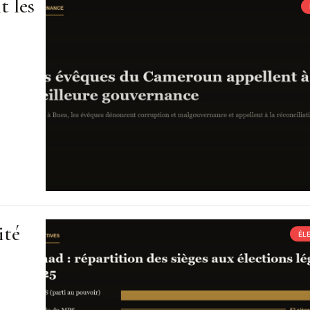
t les
ité
ÉL