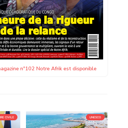
agazine n°102 Notre Afrik est disponible
RE CIVILE
UNESCO