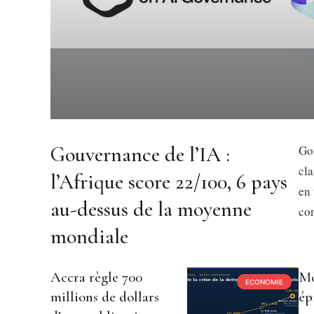
Gouvernance de l’IA :
Gou
cl
l’Afrique score 22/100, 6 pays
en 
au-dessus de la moyenne
con
mondiale
Accra règle 700
Mo
ECONOMIE
millions de dollars
ép