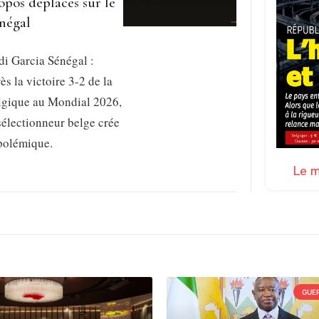
opos déplacés sur le
négal
i Garcia Sénégal :
ès la victoire 3-2 de la
lgique au Mondial 2026,
sélectionneur belge crée
 polémique.
Le m
GUER