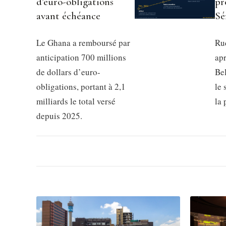
d’euro-obligations
pr
avant échéance
Sé
Le Ghana a remboursé par
Rud
anticipation 700 millions
apr
de dollars d’euro-
Be
obligations, portant à 2,1
le 
milliards le total versé
la
depuis 2025.