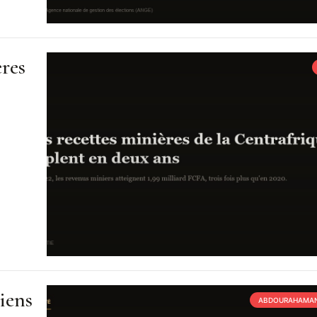
ères
iens
ABDOURAHAMAN