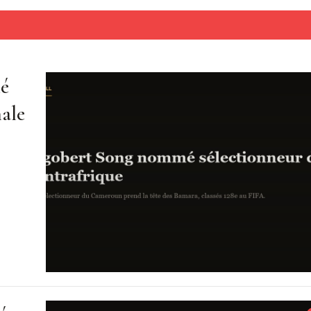
mé
nale