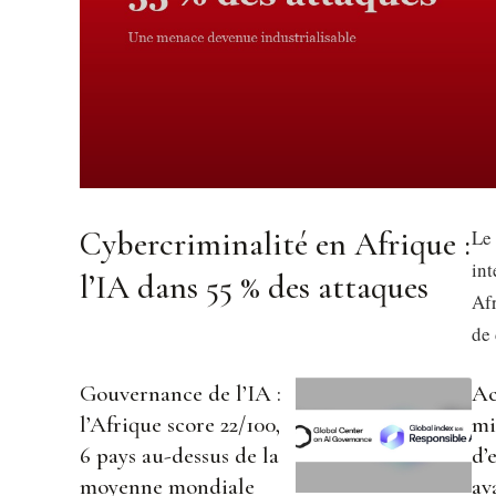
Cybercriminalité en Afrique :
Le
int
l’IA dans 55 % des attaques
Afr
de 
Gouvernance de l’IA :
Ac
l’Afrique score 22/100,
mi
6 pays au-dessus de la
d’
moyenne mondiale
av