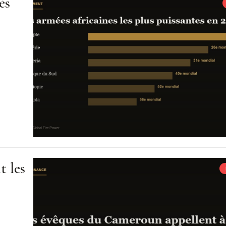
és
t les