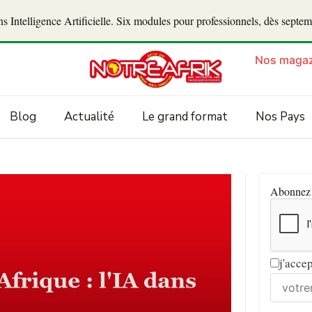
 Intelligence Artificielle. Six modules pour professionnels, dès septe
Nos magaz
Blog
Actualité
Le grand format
Nos Pays
Abonnez v
j'acce