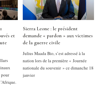
1
Sierra Leone : le président
ouvés et
demande « pardon » aux victimes
oute
de la guerre civile
Julius Maada Bio, s’est adressé à la
llars
nation lors de la première « Journée
dinaux
nationale du souvenir » ce dimanche 18
s pour
janvier
l’Afrique.