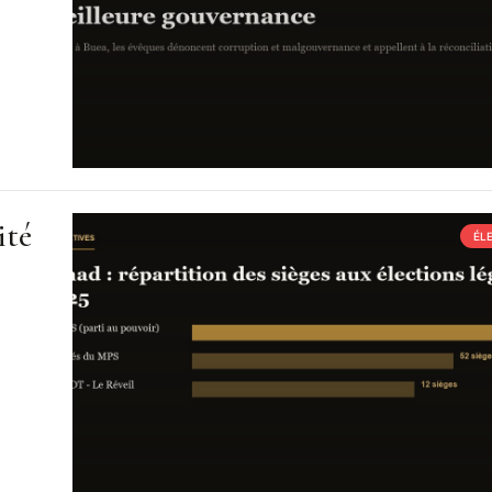
ité
ÉL