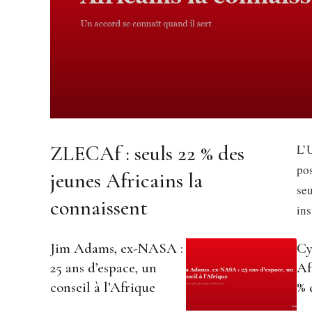
ZLECAf : seuls 22 % des
L’U
pos
jeunes Africains la
se
connaissent
in
Jim Adams, ex-NASA :
Cy
25 ans d’espace, un
Af
conseil à l’Afrique
% 