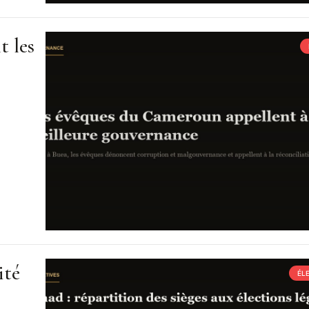
t les
ité
ÉL