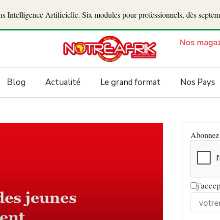
 Intelligence Artificielle. Six modules pour professionnels, dès septe
Nos magaz
Blog
Actualité
Le grand format
Nos Pays
Abonnez v
j'acce