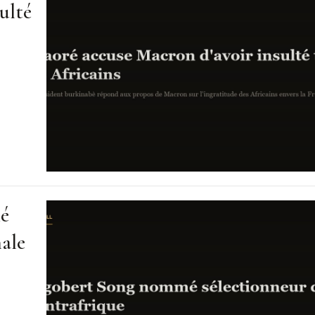
ulté
mé
nale