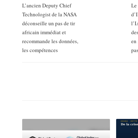
L’ancien Deputy Chief
Le
Technologist de la NASA
d’
déconseille un pas de tir
l’I
africain immédiat et
de
recommande les données,
en 
les compétences
pa