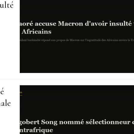
ulté
mé
nale