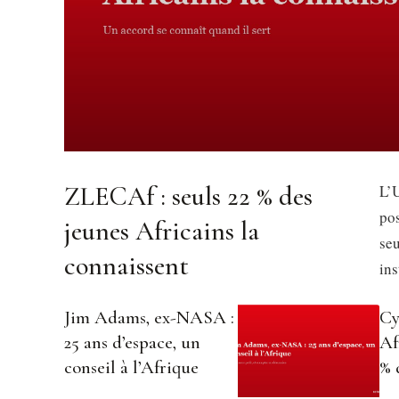
ZLECAf : seuls 22 % des
L’U
pos
jeunes Africains la
se
connaissent
in
Jim Adams, ex-NASA :
Cy
25 ans d’espace, un
Af
conseil à l’Afrique
% 