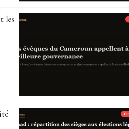
t les
ité
ÉL