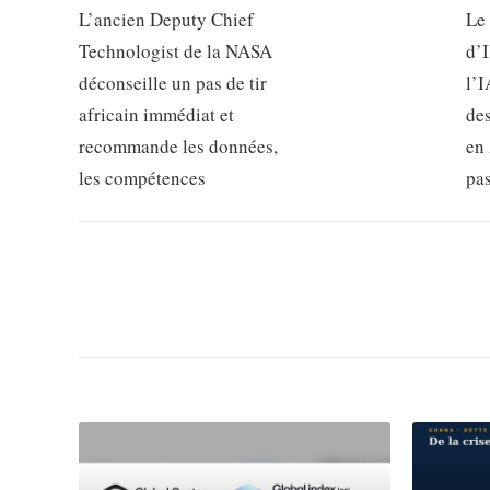
L’ancien Deputy Chief
Le
Technologist de la NASA
d’
déconseille un pas de tir
l’I
africain immédiat et
de
recommande les données,
en 
les compétences
pa