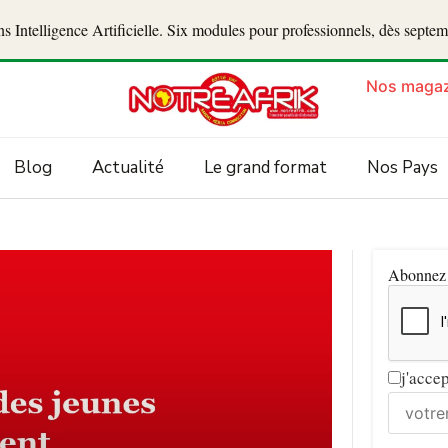
 Intelligence Artificielle. Six modules pour professionnels, dès septe
Nos magaz
Blog
Actualité
Le grand format
Nos Pays
Abonnez v
j'acce