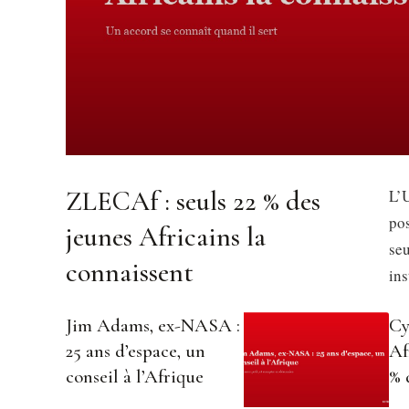
ZLECAf : seuls 22 % des
L’U
pos
jeunes Africains la
se
connaissent
in
Jim Adams, ex-NASA :
Cy
25 ans d’espace, un
Af
conseil à l’Afrique
% 