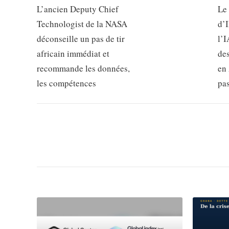
L’ancien Deputy Chief
Le
Technologist de la NASA
d’
déconseille un pas de tir
l’I
africain immédiat et
de
recommande les données,
en 
les compétences
pa