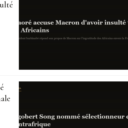
ulté
mé
nale