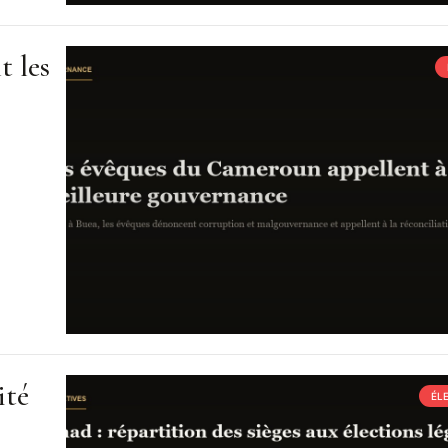
t les
ité
ÉL