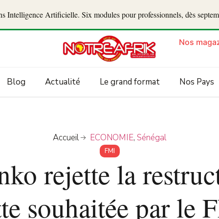
 Intelligence Artificielle. Six modules pour professionnels, dès septe
Nos magaz
Blog
Actualité
Le grand format
Nos Pays
Accueil
ECONOMIE
,
Sénégal
FMI
ko rejette la restruc
tte souhaitée par le 