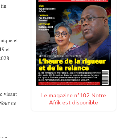
 fin
omique et
19 et
-2028
e visant
Le magazine n°102 Notre
Afrik est disponible
 Nous ne
sion