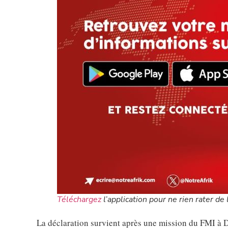
Téléchargez
l’application pour ne rien rater de l
La déclaration survient après une mission du FMI à D