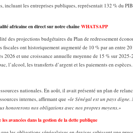
ys, incluant les entreprises publiques, représentait 132 % du PIB
lité africaine en direct sur notre chaîne
WHATSAPP
lité des projections budgétaires du Plan de redressement écon
es fiscales ont historiquement augmenté de 10 % par an entre 20
ès 2026 et une croissance annuelle moyenne de 15 % sur 2025
bac, l’alcool, les transferts d’argent et les paiements en espèces.
ources nationales. En août, il avait présenté un plan de relanc
essources internes, affirmant que
«le Sénégal est un pays digne.
Nous honorerons nos obligations avec nos propres moyens.»
te les avancées dans la gestion de la dette publique
ors que les obligations sénégalaises en devises subissent une pres