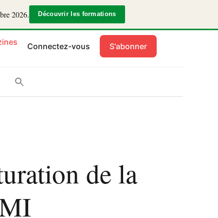
mbre 2026.
Découvrir les formations
ines
Connectez-vous
S'abonner
turation de la
FMI