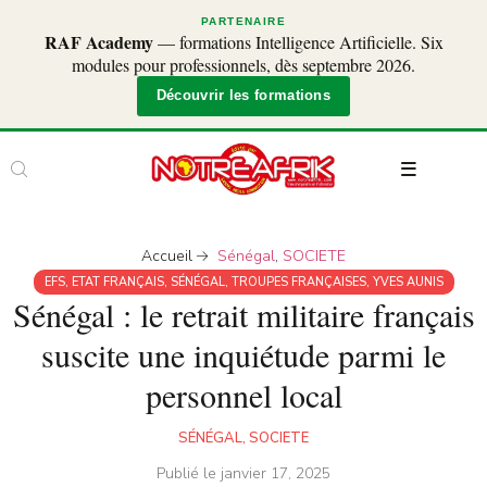
PARTENAIRE
RAF Academy
— formations Intelligence Artificielle. Six
modules pour professionnels, dès septembre 2026.
Découvrir les formations
Accueil
Sénégal
,
SOCIETE
EFS
,
ETAT FRANÇAIS
,
SÉNÉGAL
,
TROUPES FRANÇAISES
,
YVES AUNIS
Sénégal : le retrait militaire français
suscite une inquiétude parmi le
personnel local
SÉNÉGAL
,
SOCIETE
Publié le
janvier 17, 2025