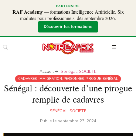
PARTENAIRE
RAF Academy
— formations Intelligence Artificielle. Six
modules pour professionnels, dès septembre 2026.
Découvrir les formations
Accueil
Sénégal
,
SOCIETE
CADAVRES
,
IMMIGRATION
,
PERSONNES
,
PIROGUE
,
SÉNÉGAL
Sénégal : découverte d’une pirogue
remplie de cadavres
SÉNÉGAL
,
SOCIETE
Publié le
septembre 23, 2024