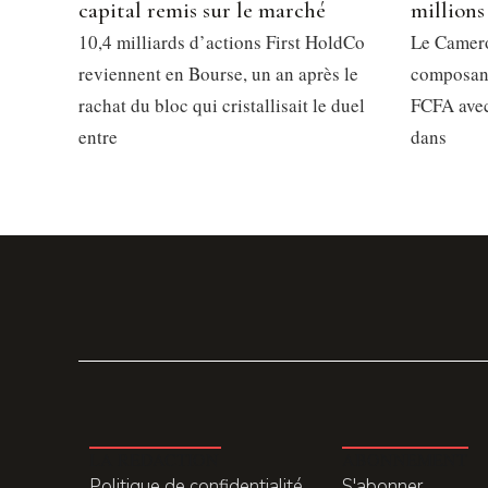
capital remis sur le marché
millions
10,4 milliards d’actions First HoldCo
Le Camero
reviennent en Bourse, un an après le
composant
rachat du bloc qui cristallisait le duel
FCFA avec
entre
dans
LA REDACTION
ABONNEMENT
Politique de confidentialité
S'abonner