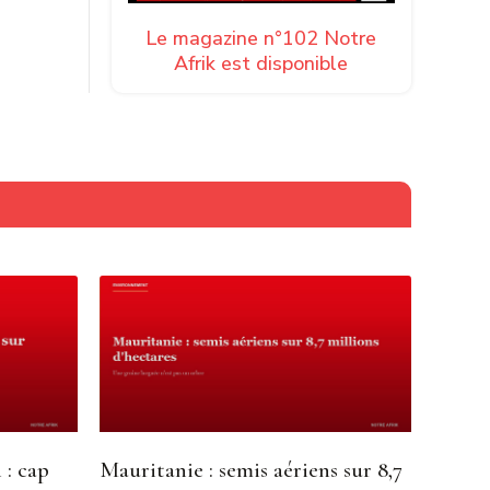
Le magazine n°102 Notre
Afrik est disponible
 : cap
Mauritanie : semis aériens sur 8,7