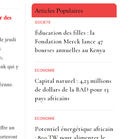
Articles Populaires
r des
SOCIETE
Éducation des filles : la
le jeudi
Fondation Merck lance 47
s
bourses annuelles au Kenya
o,
ank qui y
ECONOMIE
Capital naturel : 4,23 millions
éenne.
de dollars de la BAD pour 13
pays africains
ECONOMIE
ffre un
Potentiel énergétique africain
porteront
: 850 TW pour alimenter le