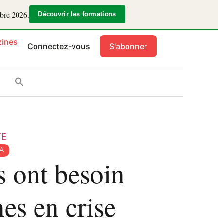
mbre 2026.
Découvrir les formations
ines
Connectez-vous
S'abonner
TE
TA
 ont besoin
es en crise