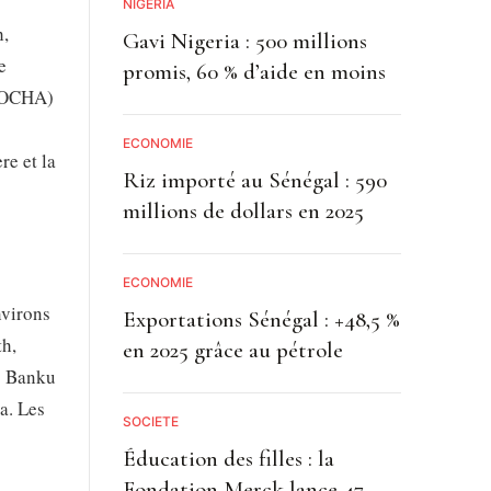
NIGÉRIA
h,
Gavi Nigeria : 500 millions
e
promis, 60 % d’aide en moins
OCHA)
ECONOMIE
re et la
Riz importé au Sénégal : 590
millions de dollars en 2025
ECONOMIE
nvirons
Exportations Sénégal : +48,5 %
th,
en 2025 grâce au pétrole
p Banku
a. Les
SOCIETE
Éducation des filles : la
Fondation Merck lance 47