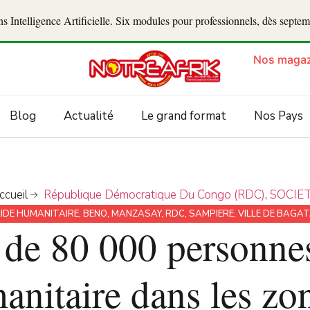
 Intelligence Artificielle. Six modules pour professionnels, dès septe
Nos magaz
Blog
Actualité
Le grand format
Nos Pays
ccueil
République Démocratique Du Congo (RDC)
,
SOCIE
IDE HUMANITAIRE
,
BENO
,
MANZASAY
,
RDC
,
SAMPIERE
,
VILLE DE BAGA
 de 80 000 personnes
anitaire dans les zon