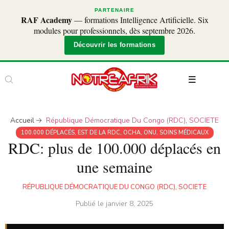
PARTENAIRE
RAF Academy
— formations Intelligence Artificielle. Six
modules pour professionnels, dès septembre 2026.
Découvrir les formations
Accueil
République Démocratique Du Congo (RDC)
,
SOCIETE
100.000 DÉPLACÉS
,
EST DE LA RDC
,
OCHA
,
ONU
,
SOINS MÉDICAUX
RDC: plus de 100.000 déplacés en
une semaine
RÉPUBLIQUE DÉMOCRATIQUE DU CONGO (RDC)
,
SOCIETE
Publié le
janvier 8, 2025