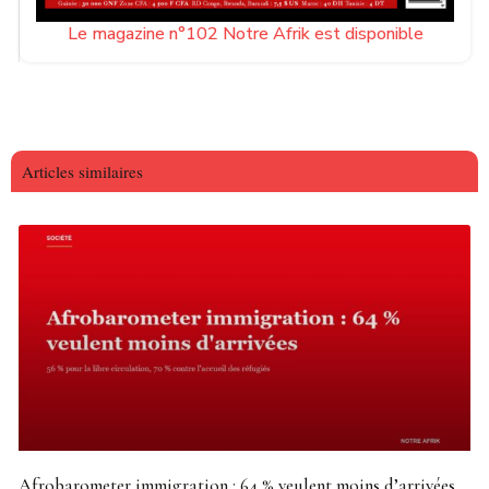
Le magazine n°102 Notre Afrik est disponible
Articles similaires
Afrobarometer immigration : 64 % veulent moins d’arrivées